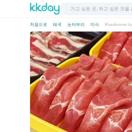
처음으로
태국
논타부리
미식
Ruedooron b