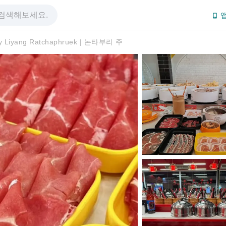
앱
y Liyang Ratchaphruek | 논타부리 주