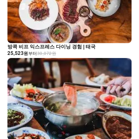
방콕 비프 익스프레스 다이닝 경험 | 태국
25,523
원
부터
30,072
원