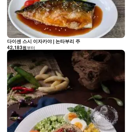
다이센 스시 이자카야 | 논타부리 주
42,183
원
부터