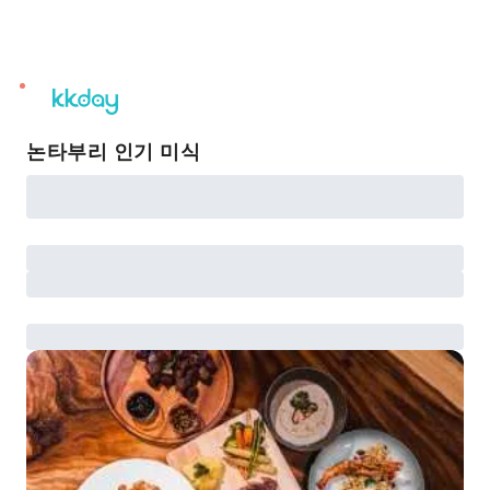
unread
notifications
논타부리 인기 미식