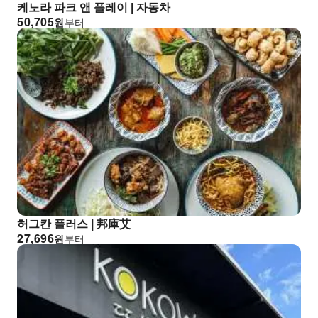
케노라 파크 앤 플레이 | 자동차
50,705
원
부터
허그칸 플러스 | 邦庫艾
27,696
원
부터