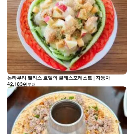
논타부리 팰리스 호텔의 글래스포레스트 | 자동차
42,183
원
부터