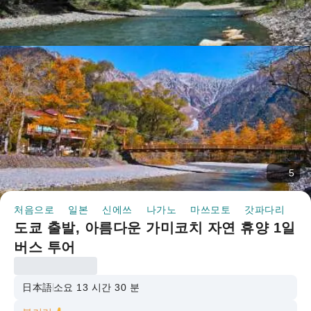
5
처음으로
일본
신에쓰
나가노
마쓰모토
갓파다리
반
도쿄 출발, 아름다운 가미코치 자연 휴양 1일
버스 투어
日本語
소요 13 시간 30 분