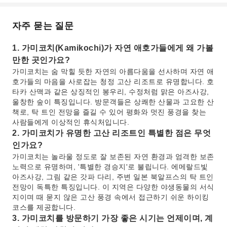
자주 묻는 질문
1. 가미코치(Kamikochi)가 자연 애호가들에게 왜 가볼
만한 곳인가요?
가미코치는 숨 막힐 듯한 자연의 아름다움을 선사하며 자연 애
호가들의 마음을 사로잡는 청정 고산 리조트로 유명합니다. 호
타카 산맥과 같은 상징적인 봉우리, 수정처럼 맑은 아즈사강,
울창한 숲이 특징입니다. 방문객들은 상쾌한 산물과 고요한 산
책로, 탁 트인 전망을 즐길 수 있어 평화와 멋진 풍경을 찾는
사람들에게 이상적인 휴식처입니다.
2. 가미코치가 유명한 고산 리조트인 특별한 점은 무엇
인가요?
가미코치는 놀라울 정도로 잘 보존된 자연 환경과 엄격한 보존
노력으로 유명하며, '특별한 경승지'로 불립니다. 에메랄드빛
아즈사강, 그림 같은 갓파 다리, 주변 일본 북알프스의 탁 트인
전망이 독특한 특징입니다. 이 지역은 다양한 야생동물의 서식
지이며 때 묻지 않은 고산 풍경 속에서 접근하기 쉬운 하이킹
코스를 제공합니다.
3. 가미코치를 방문하기 가장 좋은 시기는 언제이며, 계