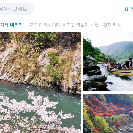
앱
가와 내리기
교토 아라시야마 호즈강 뱃놀이 체험 | 전자 티켓