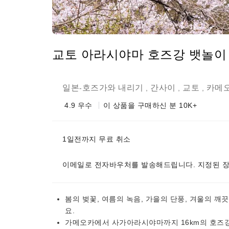
교토 아라시야마 호즈강 뱃놀이 
일본
호즈가와 내리기
간사이
교토
카메
-
,
,
,
4.9
우수
이 상품을 구매하신 분 10K+
1일전까지 무료 취소
이메일로 전자바우처를 발송해드립니다. 지정된 장
봄의 벚꽃, 여름의 녹음, 가을의 단풍, 겨울의 
요.
가메오카에서 사가아라시야마까지 16km의 호즈강