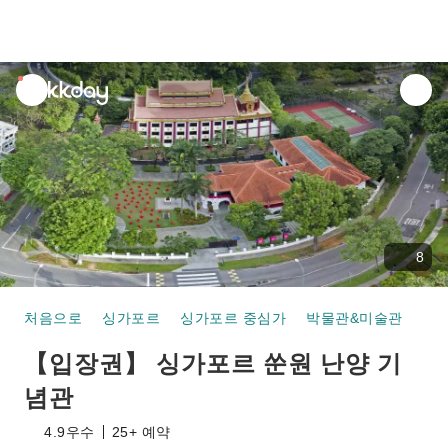
unread
notifications
8
처음으로
싱가포르
싱가포르 중심가
박물관&미술관
【입장권】 싱가포르 쑨원 난
【입장권】 싱가포르 쑨원 난양 기
념관
4.9
우수
25+ 예약