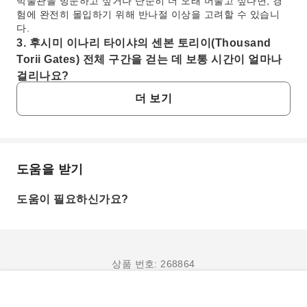
박물관을 방문하고 싶거나 단순히 더 오래 머물고 싶다면, 경
험에 완전히 몰입하기 위해 반나절 이상을 고려할 수 있습니
다.
3. 후시미 이나리 타이샤의 센본 토리이(Thousand
Torii Gates) 전체 구간을 걷는 데 보통 시간이 얼마나
걸리나요?
후시미 이나리 타이샤의 산 정상까지 이어지는 수천 개의 도리
더 보기
이(토리이) 길 전체를 걷고 돌아오는 데는 보통 약 2~3시간이
소요됩니다. 이 길은 다양한 경사를 포함하여 몇 킬로미터에
달합니다. 방문객들은 또한 교토의 탁 트인 전망을 제공하는
요츠츠지(Yotsutsuji) 교차로까지만 걷는 짧은 코스를 선택할
수도 있으며, 왕복 약 45분에서 1시간 정도 걸립니다.
도움을 받기
자주 묻는 질문
4. 후시미 이나리 타이샤 신사의 독특한 건축 양식과 문
화적 의미는 무엇인가요?
도움이 필요하신가요?
후시미 이나리 타이샤는 개인과 기업이 기증한 수천 개의 생생
1. 나라 공원의 주요 명소와 볼거리는 무엇인가요?
한 주황색 도리이(토리이)가 이나리 산의 정상까지 구불구불
나라 공원은 신의 사자로 여겨지는 수천 마리의 야생 사슴
한 터널을 이루는 것으로 가장 유명합니다. 이곳은 쌀, 술, 사
들이 자유롭게 돌아다니며 방문객들이 사슴 센베이를 먹이
업 번창과 관련된 신 이나리의 본사입니다. 이나리의 사자로
로 줄 수 있는 곳으로 유명합니다. 주요 하이라이트로는 거
믿어지는 여우 조각상들이 신사 경내 곳곳에 있으며, 종종 입
상품 번호: 268864
대한 불상을 모시고 있는 장엄한 도다이지(Todaiji) 사찰과
에 열쇠나 보석을 물고 있어 독특한 영적 분위기를 더합니다.
5층 석탑이 있는 고후쿠지(Kofukuji) 사찰이 있습니다. 공
5. 후시미 이나리 타이샤 신사를 방문하기 위해 입장료
원의 넓은 녹지 공간과 유서 깊은 사찰들은 방문객들에게
예약하기
가 필요한가요?