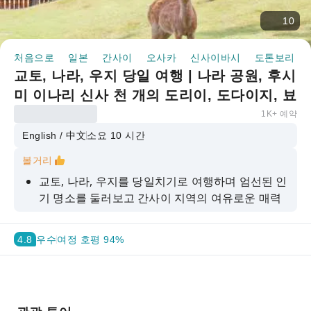
10
처음으로
일본
간사이
오사카
신사이바시
도톤보리
교토, 나라, 우지 당일 여행 | 나라 공원, 후시
미 이나리 신사 천 개의 도리이, 도다이지, 뵤
도인, 우지 말차 순례 | 오사카/교토 출발
1K+ 예약
English / 中文
소요 10 시간
볼거리
교토, 나라, 우지를 당일치기로 여행하며 엄선된 인
기 명소를 둘러보고 간사이 지역의 여유로운 매력
을 만끽해 보세요.
나라 공원에 발을 들여놓고 귀여운 사슴들을 가까
4.8
우수
여정 호평 94%
이에서 만나 잊지 못할 여행 추억을 만들어 보세요.
후시미 이나리 신사의 천 개의 도리이 문을 둘러보
고 신사로 향하는 길목의 웅장한 분위기를 경험해
보세요.