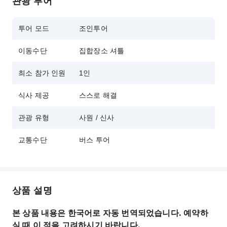
관광 투어
우지 말차를 맛보고 역사적인 매력을 만끽하려면
도다이지 절과 뵤도인 절을 방문하세요.
투어 모드
조인투어
이동수단
집합장소 셔틀
최소 참가 인원
1인
식사 제공
스스로 해결
관광 유형
사원 / 신사
교통수단
버스 투어
상품 설명
본 상품 내용은 한국어로 자동 번역되었습니다. 예약하
실 때 이 점을 고려하시기 바랍니다.