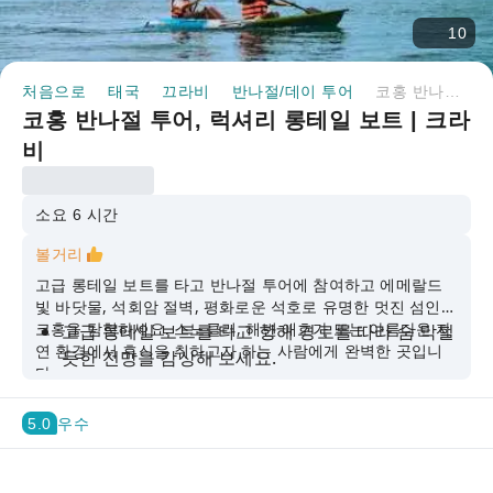
10
처음으로
태국
끄라비
반나절/데이 투어
코홍 반나절 투어, 럭셔리 롱테일 보트 | 크라비
코홍 반나절 투어, 럭셔리 롱테일 보트 | 크라
비
소요 6 시간
볼거리
고급 롱테일 보트를 타고 반나절 투어에 참여하고 에메랄드
빛 바닷물, 석회암 절벽, 평화로운 석호로 유명한 멋진 섬인
코홍을 탐험하세요. 스노클러, 해변 애호가 또는 아름다운 자
고급 롱테일 보트를 타고 항해 경로를 따라 숨 막힐
연 환경에서 휴식을 취하고자 하는 사람에게 완벽한 곳입니
듯한 전망을 감상해 보세요.
다.
우뚝 솟은 석회암 절벽으로 둘러싸인 아름다운 홍
라군을 탐험해보세요.
5.0
우수
코홍 근처에서 생생한 산호초에 뛰어들고 다채로
운 열대어와 함께 수영하세요.