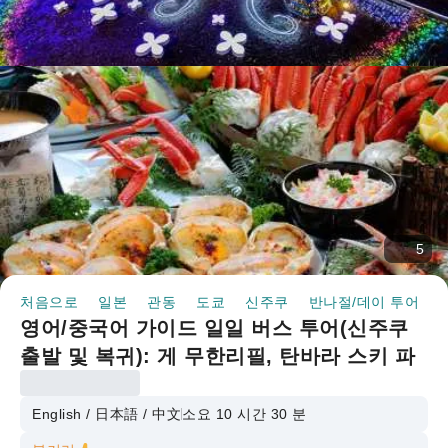
5
처음으로
일본
관동
도쿄
신주쿠
반나절/데이 투어
영어/중국어 가이드 일일 버스 투어(신주쿠
출발 및 복귀): 게 무한리필, 탄바라 스키 파
크에서 눈놀이, 아시카가 플라워 파크 일루미
네이션 관람(군마현 누마타시)(도치기현 아
English / 日本語 / 中文
소요 10 시간 30 분
시카가시)