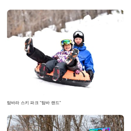
탐바라 스키 파크 "탐바 랜드"