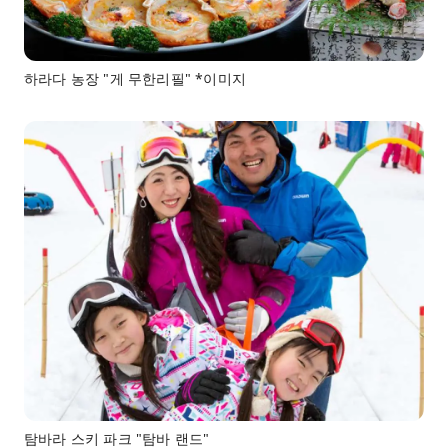
하라다 농장 "게 무한리필" *이미지
탐바라 스키 파크 "탐바 랜드"