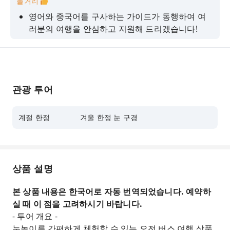
볼거리
영어와 중국어를 구사하는 가이드가 동행하여 여
러분의 여행을 안심하고 지원해 드리겠습니다!
푸짐한 혜택! 50분 동안 게를 마음껏 드세요!
탐바 스키 파크의 탐바 랜드(키즈 파크) 입장이 포
함되어 있습니다!
관광 투어
아시카가 플라워파크 "빛의 꽃의 정원" 일루미네이
션 ♪입장권 포함!
계절 한정
겨울 한정 눈 구경
상품 설명
본 상품 내용은 한국어로 자동 번역되었습니다. 예약하
실 때 이 점을 고려하시기 바랍니다.
- 투어 개요 -
눈놀이를 간편하게 체험할 수 있는 오전 버스 여행 상품