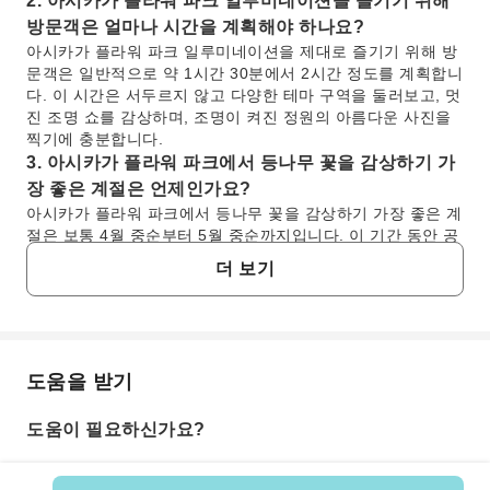
2. 아시카가 플라워 파크 일루미네이션을 즐기기 위해
방문객은 얼마나 시간을 계획해야 하나요?
아시카가 플라워 파크 일루미네이션을 제대로 즐기기 위해 방
문객은 일반적으로 약 1시간 30분에서 2시간 정도를 계획합니
다. 이 시간은 서두르지 않고 다양한 테마 구역을 둘러보고, 멋
진 조명 쇼를 감상하며, 조명이 켜진 정원의 아름다운 사진을
찍기에 충분합니다.
3. 아시카가 플라워 파크에서 등나무 꽃을 감상하기 가
장 좋은 계절은 언제인가요?
아시카가 플라워 파크에서 등나무 꽃을 감상하기 가장 좋은 계
절은 보통 4월 중순부터 5월 중순까지입니다. 이 기간 동안 공
원은 만개한 화려한 등나무 터널, 폭포수처럼 늘어진 꽃송이,
더 보기
오래된 나무들을 선보입니다. 이 생기 넘치는 자연의 아름다움
은 숨 막히는 장관을 보기 위해 전 세계의 방문객을 끌어들입
니다.
4. 아시카가 플라워 파크 입장권을 어떻게 구매할 수 있
나요?
도움을 받기
자주 묻는 질문
아시카가 플라워 파크 입장권은 방문 당일 공원 입구에서 구매
하거나, 다양한 온라인 플랫폼을 통해 미리 구매할 수 있습니
도움이 필요하신가요?
다. 특히 성수기인 일루미네이션 기간이나 등나무 시즌에는 입
1. 아시카가 플라워 파크 일루미네이션을 감상하기
장을 보장하고 시간을 절약하기 위해 미리 예약하는 것이 좋습
가장 좋은 시기는 언제인가요?
니다. 편리함을 위해 KKday를 통해 예약할 수 있으며, KKday