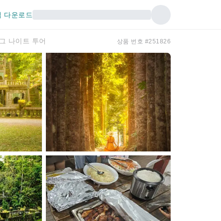
 다운로드
그 나이트 투어
상품 번호 #251826