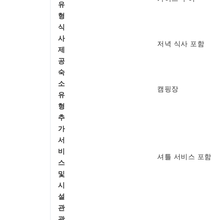
유
형
식
사
저녁 식사 포함
제
공
숙
소
캠핑장
유
형
추
가
서
비
셔틀 서비스 포함
스
및
시
설
관
광