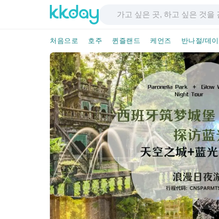
처음으로
호주
퀸즐랜드
케언즈
반나절/데이