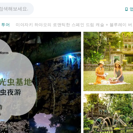
앱
 투어
미야자키 하야오의 로맨틱한 스페인 드림 캐슬 + 블루레이 버