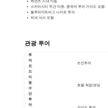
케언즈 시내 이동
스카이시티 주간 티켓: 중국어 투어 가이드 포함
블루라이트버그 나이트 투어
저녁 식사 포함
관광 투어
투
어
조인투어
모
드
이
동
호텔 픽업/샌딩
수
단
투
어
가이드 투어