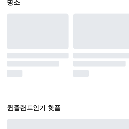
명소
퀸즐랜드인기 핫플