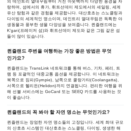
의 데인트리 열대우림부터 거친 아웃백까지 다양한 풍경을 자
랑하며, 섬에서의 휴가, 휘트선데이 제도에서의 세일링, 세계
유산 탐험과 같은 경험을 제공합니다. 대산호초는 스노클링과
다이빙의 세계적인 명소이며, 데인트리 열대우림은 독특한 야
생동물과 풍부한 생물 다양성을 보여줍니다. 퀸즐랜드에는
K'gari(프레이저 섬)와 휘트선데이 제도와 같은 그림 같은 섬
들이 많이 있습니다.
퀸즐랜드 주변을 여행하는 가장 좋은 방법은 무엇
인가요?
퀸즐랜드는 TransLink 네트워크를 통해 버스, 기차, 페리, 트
램 등 포괄적인 대중교통 옵션을 제공합니다. 이 네트워크는
북쪽으로 짐피(Gympie), 남쪽으로 쿨랑가타(Coolangatta),
서쪽으로 헬리든(Helidon)까지 연결됩니다. 편리한 여행을 위
해 선불 서비스에는 GoCard 또는 SEEQ 카드를 사용하는 것
이 좋습니다.
퀸즐랜드의 꼭 봐야 할 자연 명소는 무엇인가요?
퀸즐랜드는 장엄한 자연 명소들의 고장입니다. 세계 최대 규모
의 산호초 시스템인 대산호초는 스노클링, 다이빙, 생생한 해