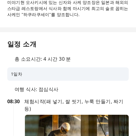
미야기현 오사키시에 있는 신자와 사케 양조장은 일본과 해외의
스타급 레스토랑에서 식사와 함께 마시기에 최고의 술로 꼽히는
사케인 "하쿠라쿠세이"를 양조합니다.
일정 소개
총 소요시간: 4 시간 30 분
1일차
여행 식사: 점심식사
08:30
체험시작(패 넣기, 쌀 씻기, 누룩 만들기, 짜기
등)