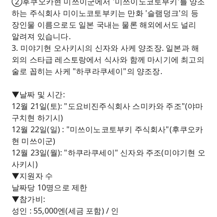
②후쿠오카현 미쓰이군에서 '미쓰이노코토부키'를 양조
하는 주식회사 미이노코토부키는 만화 '슬램덩크'의 등
장인물 이름으로도 일본 국내는 물론 해외에서도 널리
알려져 있습니다.
3. 미야기현 오사키시의 신자와 사케 양조장. 일본과 해
외의 스타급 레스토랑에서 식사와 함께 마시기에 최고의
술로 꼽히는 사케 "하쿠라쿠세이"의 양조장.
▼날짜 및 시간:
12월 21일(토): "도요비진주식회사 스미카와 주조"(야마
구치현 하기시)
12월 22일(일) : "미쓰이노코토부키 주식회사"(후쿠오카
현 미쓰이군)
12월 23일(월): "하쿠라쿠세이" 신자와 주조(미야기현 오
사키시)
▼지원자 수
날짜당 10명으로 제한
▼참가비:
성인 : 55,000엔(세금 포함) / 인