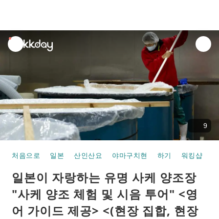
unread
notifications
9
처음으로
일본
산인산요
야마구치현
하기
워킹샵
일
일본이 자랑하는 유명 사케 양조장
"사케 양조 체험 및 시음 투어" <영
어 가이드 제공> <(현장 집합, 현장