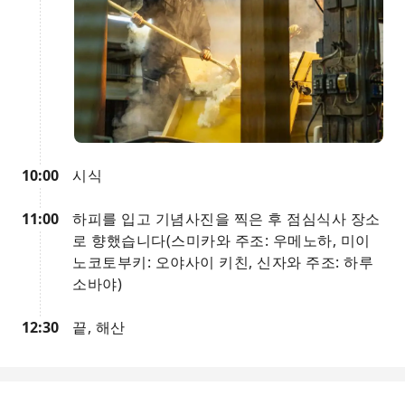
10:00
시식
11:00
하피를 입고 기념사진을 찍은 후 점심식사 장소
로 향했습니다(스미카와 주조: 우메노하, 미이
노코토부키: 오야사이 키친, 신자와 주조: 하루
소바야)
12:30
끝, 해산