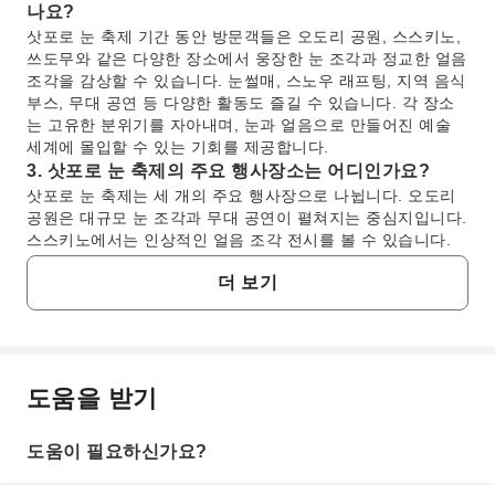
나요?
삿포로 눈 축제 기간 동안 방문객들은 오도리 공원, 스스키노,
쓰도무와 같은 다양한 장소에서 웅장한 눈 조각과 정교한 얼음
조각을 감상할 수 있습니다. 눈썰매, 스노우 래프팅, 지역 음식
부스, 무대 공연 등 다양한 활동도 즐길 수 있습니다. 각 장소
는 고유한 분위기를 자아내며, 눈과 얼음으로 만들어진 예술
세계에 몰입할 수 있는 기회를 제공합니다.
3. 삿포로 눈 축제의 주요 행사장소는 어디인가요?
삿포로 눈 축제는 세 개의 주요 행사장으로 나뉩니다. 오도리
공원은 대규모 눈 조각과 무대 공연이 펼쳐지는 중심지입니다.
스스키노에서는 인상적인 얼음 조각 전시를 볼 수 있습니다.
가족 친화적인 쓰도무에서는 눈썰매, 스노우 래프팅, 다양한
더 보기
실내 활동을 제공하여 모든 연령대가 즐길 수 있는 다채로운
경험을 선사합니다.
4. 겨울 불꽃놀이를 위해 오쿠라야마 스키점프 경기장
으로 가는 교통편은 무엇인가요?
겨울 불꽃놀이를 위해 오쿠라야마 스키점프 경기장으로 가려
도움을 받기
자주 묻는 질문
면 지하철 도자이선을 타고 마루야마 공원역에서 내리시면 됩
니다. 거기서 시내버스나 택시를 이용할 수 있습니다. 또한, 행
사 기간 동안에는 마루야마 버스 터미널과 오쿠라야마 스키점
도움이 필요하신가요?
1. 삿포로 오쿠라야마 겨울 불꽃놀이는 언제 열리나
프 경기장 사이에 셔틀버스가 운행되는 경우가 많아 편리하게
요?
바로 이동할 수 있습니다.