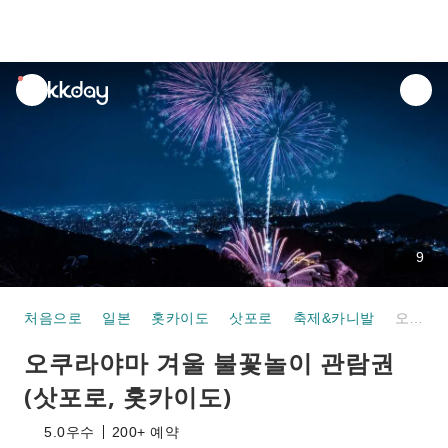
unread
notifications
9
처음으로
일본
홋카이도
삿포로
축제&카니발
오쿠라야마 겨울 불꽃놀이 관람권 (삿포로, 홋카이도)
오쿠라야마 겨울 불꽃놀이 관람권
(삿포로, 홋카이도)
5.0
우수
200+ 예약