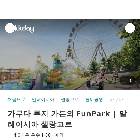
unread
notifications
5
처음으로
말레이시아
셀랑고르
놀이공원
가무다 루지 가든의 FunPark | 말레이시아 셀랑고르
가무다 루지 가든의 FunPark | 말
레이시아 셀랑고르
4.0
매우 우수
50+ 예약