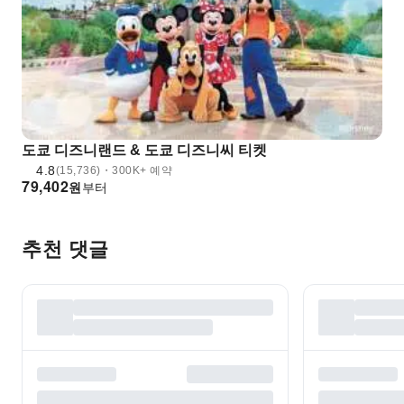
도쿄 디즈니랜드 & 도쿄 디즈니씨 티켓
4.8
(15,736)・300K+ 예약
79,402
원
부터
추천 댓글