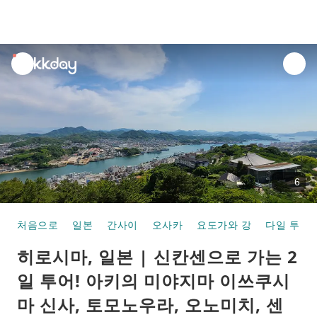
unread
notifications
6
처음으로
일본
간사이
오사카
요도가와 강
다일 투어
히로시마, 일본 | 신칸센으로 가는 2
일 투어! 아키의 미야지마 이쓰쿠시
마 신사, 토모노우라, 오노미치, 센