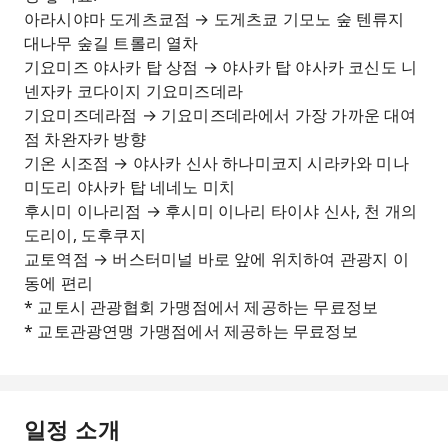
아라시야마 도게츠쿄점 → 도게츠쿄 기모노 숲 텐류지
대나무 숲길 트롤리 열차
기요미즈 야사카 탑 상점 → 야사카 탑 야사카 코신도 니
넨자카 코다이지 기요미즈데라
기요미즈데라점 → 기요미즈데라에서 가장 가까운 대여
점 차완자카 방향
기온 시조점 → 야사카 신사 하나미코지 시라카와 미나
미도리 야사카 탑 네네노 미치
후시미 이나리점 → 후시미 이나리 타이샤 신사, 천 개의
도리이, 도후쿠지
교토역점 → 버스터미널 바로 앞에 위치하여 관광지 이
동에 편리
* 교토시 관광협회 가맹점에서 제공하는 무료정보
* 교토관광연맹 가맹점에서 제공하는 무료정보
일정 소개