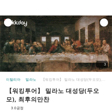
unread
notifications
3
이탈리아
밀라노
【워킹투어】 밀라노 대성당(두오모), 최후의만찬
【워킹투어】 밀라노 대성당(두오
모), 최후의만찬
3.0
공정