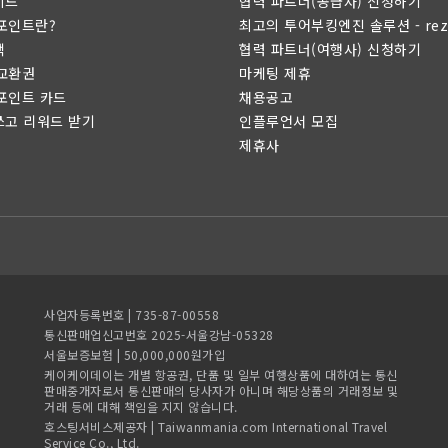
이드
협력 파트너(공급자) 신청하기
 포인트란?
최고의 투어부킹엔진 솔루션 - rez
택
협력 파트너(여행사) 신청하기
 교환권
마케팅 제휴
 포인트 카드
채용공고
쓰고 리워드 받기
인플루언서 모집
제휴사
사업자등록번호 | 735-87-00558
통신판매업신고번호 2025-서울강남-05328
서울보증보험 | 50,000,000원가입
케이케이데이는 개별 항공권, 단품 및 일부 여행상품에 대하여는 통신
판매중개자로서 통신판매의 당사자가 아니며 해당상품의 거래정보 및
거래 등에 대해 책임을 지지 않습니다.
호스팅서비스제공자 | Taiwanmania.com International Travel
Service Co., Ltd.