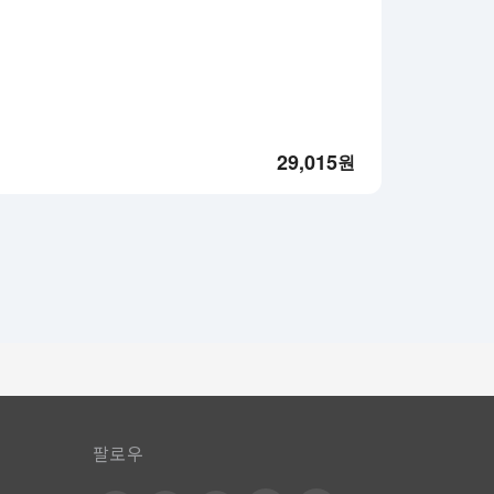
29,015
원
팔로우