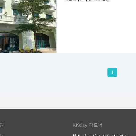
1
원
KKday 파트너