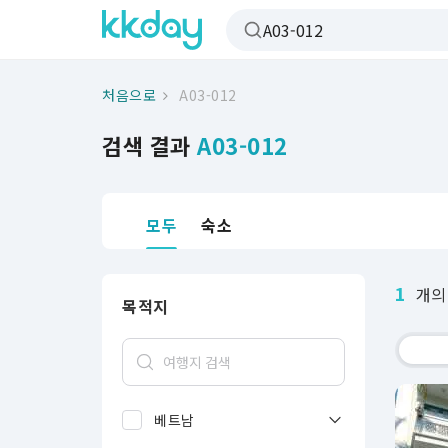
처음으로
A03-012
검색 결과
A03-012
모두
숙소
1
개의
목적지
베트남