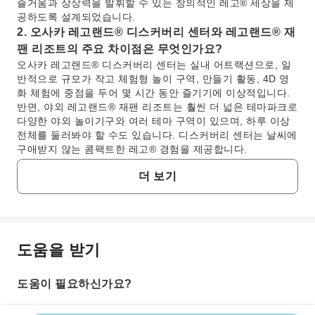
즐거움과 상상력을 발휘할 수 있는 창의적인 레고® 세상을 제
공하도록 설계되었습니다.
2. 오사카 레고랜드® 디스커버리 센터와 레고랜드® 재
팬 리조트의 주요 차이점은 무엇인가요?
오사카 레고랜드® 디스커버리 센터는 실내 어트랙션으로, 일
반적으로 규모가 작고 체험형 놀이 구역, 만들기 활동, 4D 영
화 체험에 중점을 두어 몇 시간 동안 즐기기에 이상적입니다.
반면, 야외 레고랜드® 재팬 리조트는 훨씬 더 넓은 테마파크로
다양한 야외 놀이기구와 여러 테마 구역이 있으며, 하루 이상
전체를 둘러봐야 할 수도 있습니다. 디스커버리 센터는 날씨에
구애받지 않는 콤팩트한 레고® 경험을 제공합니다.
3. 오사카 레고랜드® 디스커버리 센터의 권장 방문 시
더 보기
간은 얼마인가요?
대부분의 방문객들은 오사카 레고랜드® 디스커버리 센터를 충
분히 즐기기 위해 2~3시간이 이상적인 시간이라고 생각합니
다. 이 시간 동안 모든 어트랙션을 둘러보고, 만들기 워크숍에
참여하고, 4D 영화를 관람하며, 다양한 체험형 놀이 구역을 서
도움을 받기
자주 묻는 질문
두르지 않고 경험할 수 있습니다. 티켓은 영업시간 내에 모든
시간 입장이 가능하므로, 선호도에 따라 방문 시간을 조절할
수 있습니다.
도움이 필요하신가요?
1. 오사카 레고랜드® 디스커버리 센터에서는 무엇
4. 오사카 레고랜드® 디스커버리 센터는 어떤 연령대에
을 즐길 수 있나요?
가장 적합한가요?