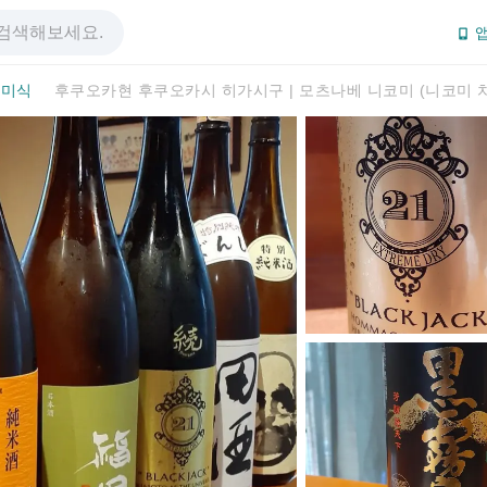
앱
미식
후쿠오카현 후쿠오카시 히가시구 | 모츠나베 니코미 (니코미 치