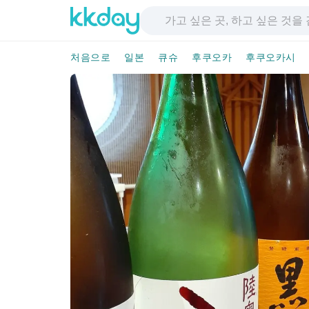
처음으로
일본
큐슈
후쿠오카
후쿠오카시