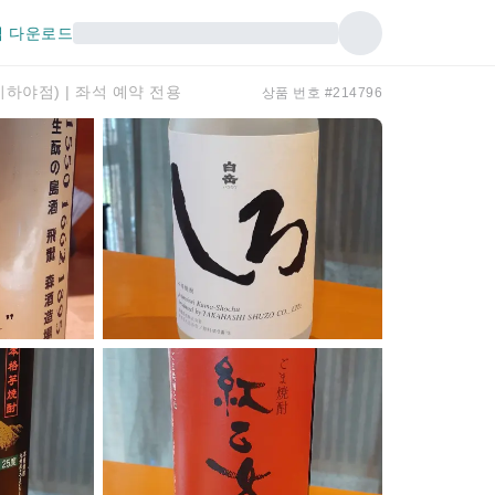
 다운로드
하야점) | 좌석 예약 전용
상품 번호 #214796