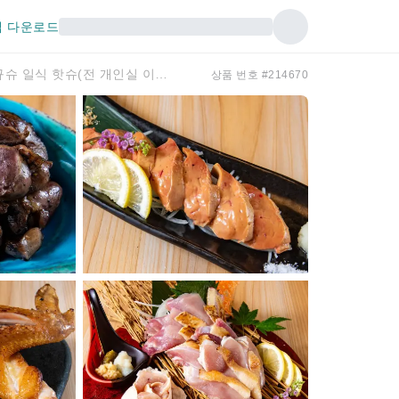
 다운로드
후쿠오카현 하카타 | 해물 젠세키 개인실 이자카야 규슈 일식 핫슈(전 개인실 이자카야 규슈 일식 핫슈 하카타역 치쿠시구치점) | 좌석 예약 전용
상품 번호 #214670