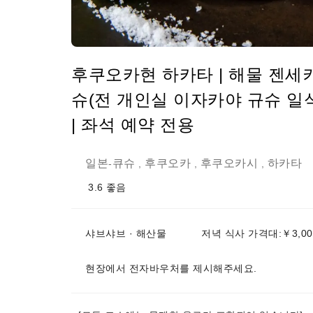
후쿠오카현 하카타 | 해물 젠세
슈(전 개인실 이자카야 규슈 일
| 좌석 예약 전용
일본
큐슈
후쿠오카
후쿠오카시
하카타
-
,
,
,
3.6
좋음
샤브샤브 · 해산물
저녁 식사 가격대:￥3,00
현장에서 전자바우처를 제시해주세요.