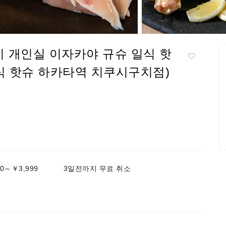
키 개인실 이자카야 규슈 일식 핫
식 핫슈 하카타역 치쿠시구치점)
0～￥3,999
3일전까지 무료 취소