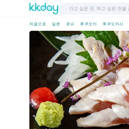
처음으로
일본
큐슈
후쿠오카
후쿠오카시