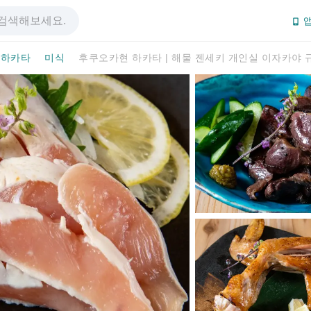
앱
하카타
미식