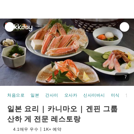
unread
notifications
7
처음으로
일본
간사이
오사카
신사이바시
미식
일본 요리 | 카니마오 | 겐핀 그룹 산하 게 전문 레스토랑
일본 요리 | 카니마오 | 겐핀 그룹
산하 게 전문 레스토랑
4.1
매우 우수
1K+ 예약