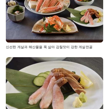
신선한 게살과 해산물을 푹 삶아 감칠맛이 강한 게살전골