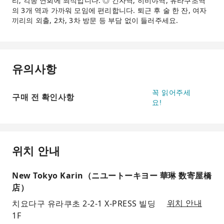
리, 각종 연회에 최적입니다. ◎ 긴자역, 히비야역, 유라쿠초역
의 3개 역과 가까워 모임에 편리합니다. 퇴근 후 술 한 잔, 여자
끼리의 외출, 2차, 3차 방문 등 부담 없이 들러주세요.
유의사항
꼭 읽어주세
구매 전 확인사항
요!
위치 안내
New Tokyo Karin（ニユートーキヨー 華琳 数寄屋橋
店）
치요다구 유라쿠초 2-2-1 X-PRESS 빌딩
위치 안내
1F