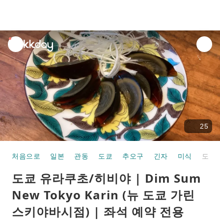
unread
notifications
25
처음으로
일본
관동
도쿄
추오구
긴자
미식
도쿄 유라쿠초/히비야 | Dim Sum New Tokyo Karin (뉴 도쿄 가린 스키야바시점) | 좌석 예약 전용
도쿄 유라쿠초/히비야 | Dim Sum
New Tokyo Karin (뉴 도쿄 가린
스키야바시점) | 좌석 예약 전용