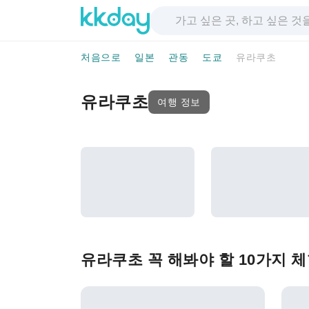
처음으로
일본
관동
도쿄
유라쿠초
유라쿠초
여행 정보
유라쿠초 꼭 해봐야 할 10가지 체