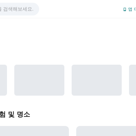
앱 
험 및 명소