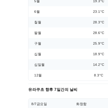
5월
19.3°C
6월
23.1°C
칠월
28.3°C
팔월
28.6°C
구월
25.9°C
십월
18.9°C
십일월
14.2°C
12월
8.3°C
유라쿠초 향후 7일간의 날씨
8/7
금요일
화창함