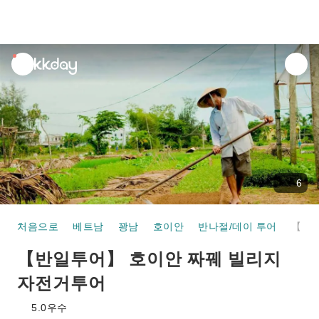
unread
notifications
6
처음으로
베트남
꽝남
호이안
반나절/데이 투어
【반일투어】 호이안 짜꿰 빌리지 자전거투어
【반일투어】 호이안 짜꿰 빌리지
자전거투어
5.0
우수