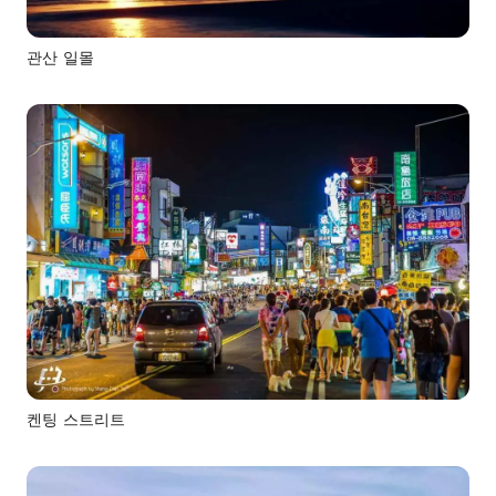
관산 일몰
켄팅 스트리트