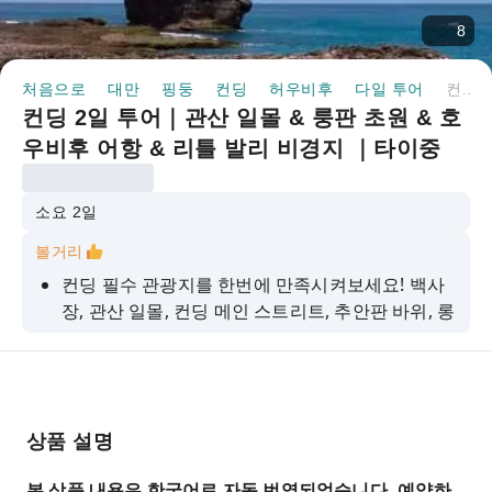
8
처음으로
대만
핑둥
컨딩
허우비후
다일 투어
컨딩 2일 투어｜관산 일몰 & 룽판 초원 & 호우비후 어항 & 리틀 발리 비경지 ｜타이중 출발
컨딩 2일 투어｜관산 일몰 & 룽판 초원 & 호
우비후 어항 & 리틀 발리 비경지 ｜타이중
출발
소요 2일
볼거리
컨딩 필수 관광지를 한번에 만족시켜보세요! 백사
장, 관산 일몰, 컨딩 메인 스트리트, 추안판 바위, 롱
판 초원, 비밀의 섬 리틀 발리
관산(Guanshan)의 장엄한 일몰을 감상하세요. 황
금빛 일몰이 바다에 반사됩니다. 아름다운 그림은
잊혀지지 않습니다.
상품 설명
기이한 바위와 푸른 바다와 하늘이 있는 컨딩의 비
밀 섬인 리틀 발리는 한적하고 조용하며 사진을 찍
본 상품 내용은 한국어로 자동 번역되었습니다. 예약하