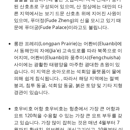
된 산호초로 구성되어 있으며, 산 정상에는 대만의 다
른 지역에서는 보기 드문 산호초 위에 지어진 사원이
있으며, 푸더정(Fude Zheng)의 신을 모시고 있기 때
문에 푸더궁(Fude Palace)이라고도 불립니다.
롱판 프레리(Longpan Prairie)는 어롼비(Eluanbi)에
서 동해안의 자에(Jia'e) 고속도로를 따라 북쪽으로 이
어지며, 어롼비(Eluanbi)와 풍추이샤(Fengchuisha)
사이에는 광활한 태평양을 마주한 광대한 초원이 있
습니다. 이 지역은 솟아오르는 석회암 플랫폼이 물에
의해 쉽게 침식됩니다. , 따라서 해당 지역에는 절벽
붕괴, 침투 동굴, 석회암 동굴, 붉은 토양 및 기타 지형
경관이 있습니다.
호우비호 어항 호우비호는 헝춘에서 가장 큰 어항과
요트 120척을 수용할 수 있는 가장 큰 요트 부두를 갖
고 있습니다. 가장 많이 잡히는 것은 매년 4월부터 7
월까지 황새치, 엄브렐러, 귀신고기이고, 10월부터 이