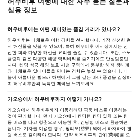
허우비후 여행에 대한 자주 묻는 질문과
실용 정보
허우비후에는 어떤 재미있는 즐길 거리가 있나요?
허우비후는 다채로운 여행 경험을 선사합니다. 가장 신선한 현
지 해산물을 맛볼 수 있으며, 특히 허우비후 어시장에서는 신
선한 회와 다양한 해산물 요리를 즐길 수 있습니다. 또한, 스노
클링과 같은 다양한 해양 액티비티를 즐기기에도 안성맞춤입
니다. 켄딩 성공 해양 보호 시범 구역에서 풍부한 해저 생태계
와 다채로운 열대어들을 만나는 경험은 놓칠 수 없습니다. 더
불어 아름다운 별모래 해변에서 그림 같은 바다 풍경을 감상하
며 허우비후만의 독특한 매력을 느껴보세요.
가오슝에서 허우비후까지 어떻게 가나요?
가오슝에서 허우비후까지 이동하려면 핑둥 버스를 이용하는
것이 편리합니다. 먼저 가오슝에서 켄딩행 켄딩 열차 또는 핑
둥 버스를 타고 헝춘으로 이동한 후, 켄딩행 버스로 환승하면
됩니다. 기차를 이용할 경우, 팡랴오(枋寮) 역에서 하차하여 켄
딩 버스로 갈아타야 합니다. 만약 허우비후와 란위(蘭嶼)를 오