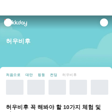
unread
notifications
허우비후
처음으로
대만
핑둥
컨딩
허우비후
허우비후 꼭 해봐야 할 10가지 체험 및