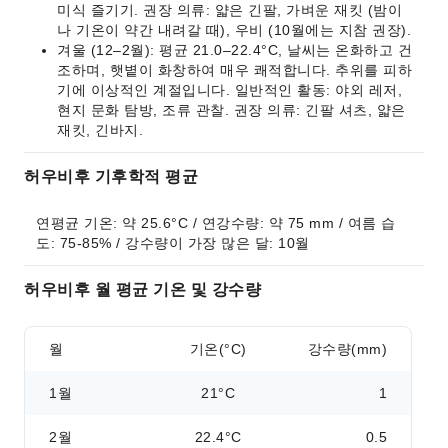
미식 즐기기. 권장 의류: 얇은 긴팔, 가벼운 재킷 (밤이
나 기온이 약간 내려갈 때), 우비 (10월에는 지참 권장).
겨울 (12–2월): 평균 21.0–22.4°C, 날씨는 온화하고 건
조하며, 햇볕이 화창하여 매우 쾌적합니다. 추위를 피하
기에 이상적인 계절입니다. 일반적인 활동: 야외 레저,
현지 문화 탐방, 조류 관찰. 권장 의류: 긴팔 셔츠, 얇은
재킷, 긴바지.
허우비후 기후학적 평균
연평균 기온: 약 25.6°C / 연강수량: 약 75 mm / 여름 습
도: 75-85% / 강수량이 가장 많은 달: 10월
허우비후 월 평균 기온 및 강수량
월
기온(°C)
강수량(mm)
1월
21°C
1
2월
22.4°C
0.5