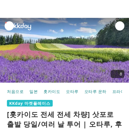
unread
notifications
8
처음으로
일본
홋카이도
오타루
오타루 운하
프라이빗
KKday 마켓플레이스
[홋카이도 전세 전세 차량] 삿포로
출발 당일/여러 날 투어 | 오타루, 후