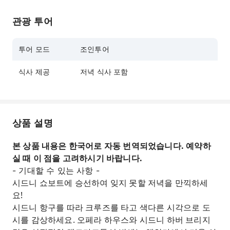
겨보세요.
관광 투어
시드니에서 가장 오랫동안 공연되어 온 카바레 쇼
'사랑의 항해'를 라이브로 즐겨보세요.
투어 모드
조인투어
3코스 정식 코스 요리를 즐겨보세요.
식사 제공
저녁 식사 포함
상품 설명
본 상품 내용은 한국어로 자동 번역되었습니다. 예약하
실 때 이 점을 고려하시기 바랍니다.
- 기대할 수 있는 사항 -
시드니 쇼보트에 승선하여 잊지 못할 저녁을 만끽하세
요!
시드니 항구를 따라 크루즈를 타고 색다른 시각으로 도
시를 감상하세요. 오페라 하우스와 시드니 하버 브리지