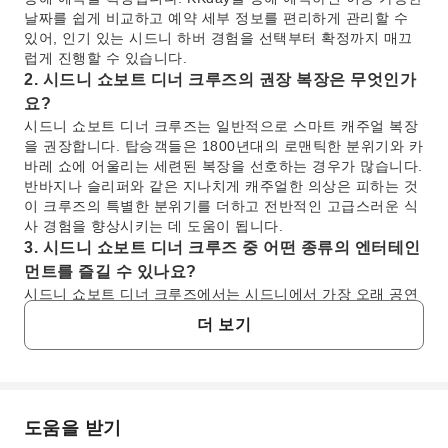
날짜를 쉽게 비교하고 예약 세부 정보를 편리하게 관리할 수
있어, 인기 있는 시드니 하버 경험을 선택부터 확정까지 매끄
럽게 진행할 수 있습니다.
2. 시드니 쇼보트 디너 크루즈의 권장 복장은 무엇인가
요?
시드니 쇼보트 디너 크루즈는 일반적으로 스마트 캐주얼 복장
을 권장합니다. 탑승객들은 1800년대의 로맨틱한 분위기와 카
바레 쇼에 어울리는 세련된 복장을 선호하는 경우가 많습니다.
반바지나 슬리퍼와 같은 지나치게 캐주얼한 의상은 피하는 것
이 크루즈의 특별한 분위기를 더하고 전반적인 고급스러운 식
사 경험을 향상시키는 데 도움이 됩니다.
3. 시드니 쇼보트 디너 크루즈 중 어떤 종류의 엔터테인
먼트를 즐길 수 있나요?
시드니 쇼보트 디너 크루즈에서는 시드니에서 가장 오래 공연
된 카바레 쇼로 유명한 'Voyage of Love'라는 매혹적인 라이브
더 보기
카바레 쇼를 선보입니다. 이 고전적인 공연은 식사를 즐기며
시드니 하버를 항해하는 동안 활기찬 엔터테인먼트의 밤을 선
사하여 모든 승객에게 생동감 넘치고 로맨틱한 분위기를 연출
합니다.
4. 시드니 쇼보트 디너 크루즈의 소요 시간은 얼마나 되
도움을 받기
자주 묻는 질문
나요?