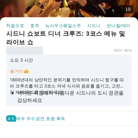
10
처음으로
호주
뉴사우스웨일스주
시드니
반나절/데이 투
시드니 쇼보트 디너 크루즈: 3코스 메뉴 및
라이브 쇼
400+ 예약
소요 3 시간
볼거리
1800년대의 낭만적인 분위기를 만끽하며 시드니 항구를 따
라 크루즈를 타고 3코스 저녁 식사와 음료를 즐기고, 고전적
인 카바레 쇼를 감상하세요.
색다른 시점에서 아름다운 시드니의 도시 경관을
감상하세요
시드니 하버 브리지와 시드니 오페라 하우스 같은
상징적인 랜드마크를 찾아보세요.
4.5
매우 우수
공연 호평 획득
1800년대를 연상시키는 넓은 베란다가 있는, 에어
컨이 완비된 정통 외륜선을 타고 크루즈 여행을 즐