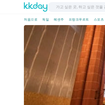
처음으로
독일
헤센주
프랑크푸르트
스포츠