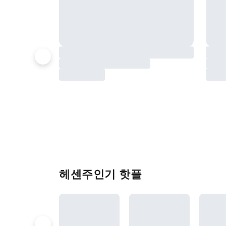
헤센주인기 핫플