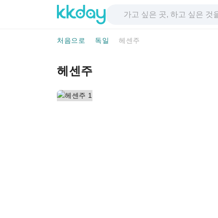
처음으로
독일
헤센주
헤센주