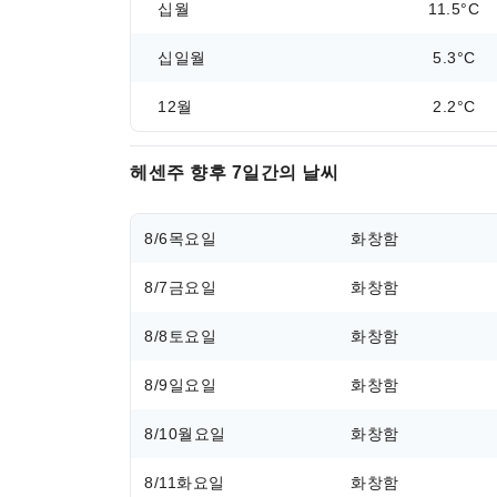
십월
11.5°C
십일월
5.3°C
12월
2.2°C
헤센주 향후 7일간의 날씨
8/6
목요일
화창함
8/7
금요일
화창함
8/8
토요일
화창함
8/9
일요일
화창함
8/10
월요일
화창함
8/11
화요일
화창함