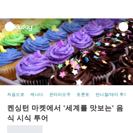
unread
notifications
4
처음으로
캐나다
온타리오주
토론토
반나절/데이 투어
켄싱턴 마켓에서 '세계를 맛보는' 음
식 시식 투어