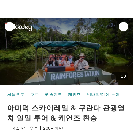
unread
notifications
10
처음으로
호주
퀸즐랜드
케언즈
반나절/데이 투어
아미덕 스카이레일 & 쿠란다 관광열차 일일 투어
아미덕 스카이레일 & 쿠란다 관광열
차 일일 투어 & 케언즈 환승
4.1
매우 우수
200+ 예약