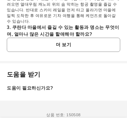
려오면 열대우림 캐노피 위의 숨 막히는 항공 촬영을 즐길 수
있습니다. 반대로 스카이 레일을 먼저 타고 올라가면 마을에
일찍 도착한 후 여유로운 기차 여행을 통해 케언즈로 돌아갈
수 있습니다.
3. 쿠란다 마을에서 즐길 수 있는 활동과 명소는 무엇이
며, 얼마나 많은 시간을 할애해야 할까요?
쿠란다 마을은 다양한 활동을 제공합니다. 방문객들은 쿠란다
더 보기
헤리티지 마켓과 오리지널 마켓에서 독특한 공예품과 기념품
을 둘러보거나, 버드월드 쿠란다, 호주 나비 보호구역, 쿠란다
코알라 가든과 같은 야생 동물 명소를 방문할 수 있습니다. 다
른 체험으로는 바론 강에서의 리버 보트 크루즈 또는 육군 오
리 열대우림 투어가 있습니다. 마을의 주요 명소를 충분히 즐
도움을 받기
기고 독특한 분위기에 흠뻑 빠지기 위해 일반적으로 3~4시간
자주 묻는 질문
을 할애하는 것이 좋습니다.
4. 케언즈에서 쿠란다 마을로 가는 일반적인 교통편은
도움이 필요하신가요?
1. 쿠란다 스카이 레일 탑승 시간은 얼마나 걸리나
무엇인가요?
요?
케언즈에서 쿠란다 마을까지 가는 데는 여러 가지 교통편을 이
쿠란다 스카이 레일 탑승 시간은 편도 기준 약 1시간 45분
용할 수 있습니다. 쿠란다 스카이 레일을 이용한 경치 좋은 여
에서 2시간 정도 소요됩니다. 이 시간 동안 승객들은 울창
행을 선택하거나 쿠란다 스카이 레일 열대우림 케이블카를 타
상품 번호: 150508
한 열대우림, 폭포, 아름다운 협곡을 여유롭게 감상할 수
고 열대우림 위를 날아갈 수 있습니다. 도로 교통을 선호하는
있습니다. 기차는 종종 바론 폭포 역에 잠시 정차하여 승객
경우, 케언즈와 쿠란다 사이에 대중버스 서비스와 전용 셔틀버
들이 내려 장엄한 바론 폭포를 감상할 기회를 제공합니다.