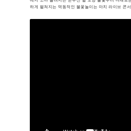
에서 쏘아 올려지는 눈부신 별 모양 불꽃부터 다채로운
하게 펼쳐지는 역동적인 불꽃놀이는 마치 라이브 콘서