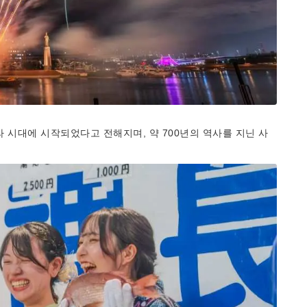
 시대에 시작되었다고 전해지며, 약 700년의 역사를 지닌 사