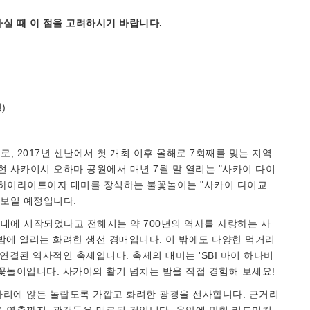
실 때 이 점을 고려하시기 바랍니다.
)
로, 2017년 센난에서 첫 개최 이후 올해로 7회째를 맞는 지역
카현 사카이시 오하마 공원에서 매년 7월 말 열리는 "사카이 다이
 하이라이트이자 대미를 장식하는 불꽃놀이는 "사카이 다이교
선보일 예정입니다.
마쿠라 시대에 시작되었다고 전해지는 약 700년의 역사를 자랑하는 사
밤에 열리는 화려한 생선 경매입니다. 이 밖에도 다양한 먹거리
연결된 역사적인 축제입니다. 축제의 대미는 'SBI 마이 하나비
한 불꽃놀이입니다. 사카이의 활기 넘치는 밤을 직접 경험해 보세요!
자리에 앉든 놀랍도록 가깝고 화려한 광경을 선사합니다. 근거리