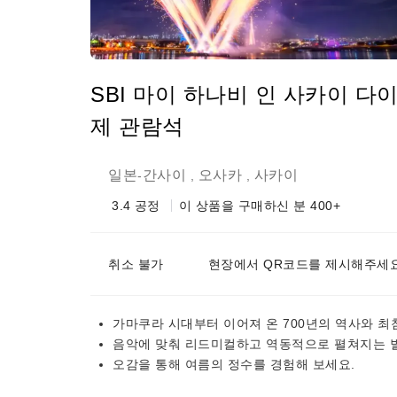
SBI 마이 하나비 인 사카이 다
제 관람석
일본
간사이
오사카
사카이
-
,
,
3.4
공정
이 상품을 구매하신 분 400+
취소 불가
현장에서 QR코드를 제시해주세요
가마쿠라 시대부터 이어져 온 700년의 역사와 
음악에 맞춰 리드미컬하고 역동적으로 펼쳐지는 별
오감을 통해 여름의 정수를 경험해 보세요.