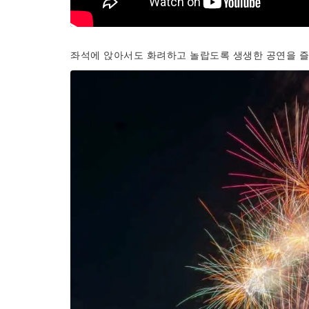
좌석에 앉아서도 화려하고 놀랍도록 생생한 공연을 즐