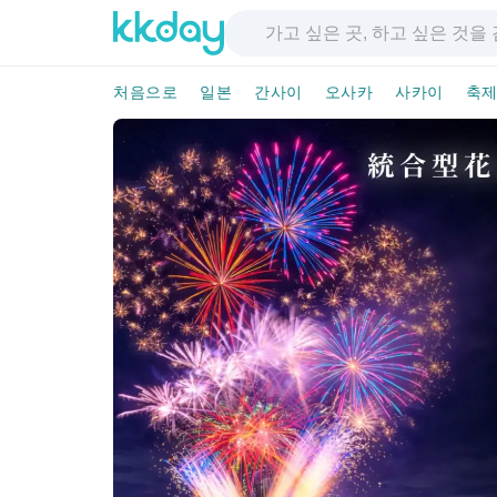
처음으로
일본
간사이
오사카
사카이
축제