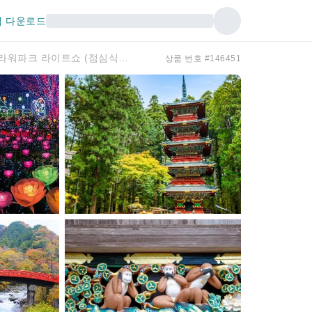
 다운로드
도쿄 버스 1일 투어 | 닛코 세계유산 도쇼구 + 아시카가 플라워파크 라이트쇼 (점심식사 포함, 신주쿠 출발)
상품 번호 #146451