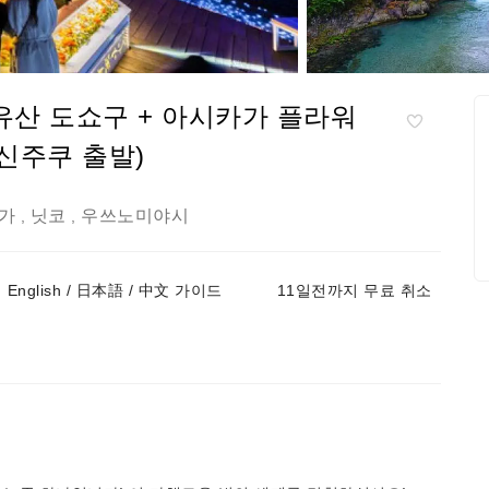
계유산 도쇼구 + 아시카가 플라워
신주쿠 출발)
가
닛코
우쓰노미야시
,
,
English / 日本語 / 中文 가이드
11일전까지 무료 취소