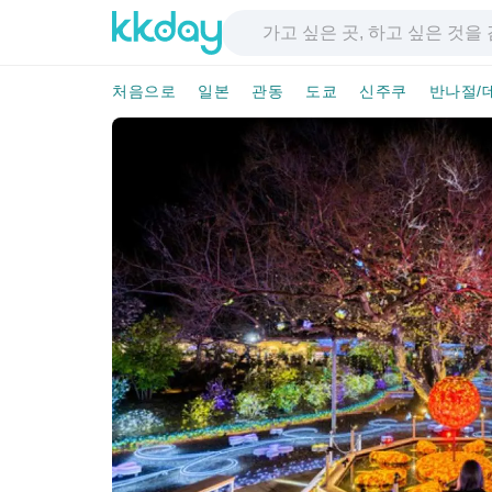
처음으로
일본
관동
도쿄
신주쿠
반나절/