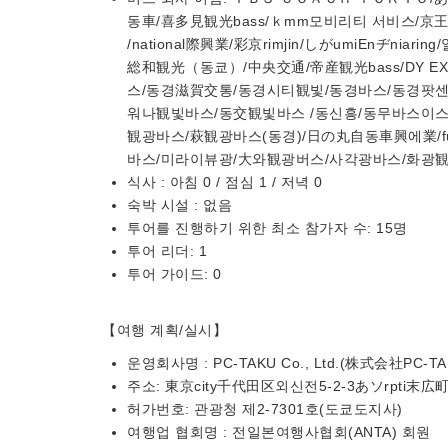
동車/喜多見観光bass/ｋmm모비리티 서비스/京
/national際興業/彩京rimjin/しがumiEnヂn
総和観光（동쿄）/中央交通/帝産観光bass/DY E
스/동경滋賀交통/동경시티観빛/동경바스/동경팟
워나観빛바스/동交観빛바스 /동신흥/동무바스이스트
観광바스/萩観광바스(동경)/日の丸自동車興에業/fuj
바스/미라이뷰광/大와観광버스/사각광바스/화광
식사 : 아침 0 / 점심 1 / 저녁 0
숙박 시설 : 없음
투어를 진행하기 위한 최소 참가자 수: 15명
투어 리더: 1
투어 가이드: 0
【여행 계획/실시】
운영회사명 : PC-TAKU Co., Ltd.(株式会社PC-TA
주소: 東京city千代田区외신전5-2-3あソrpti末広
허가번호: 관광청 제2-7301호(도쿄도지사)
여행업 협회명 : 전일본여행사협회(ANTA) 회원