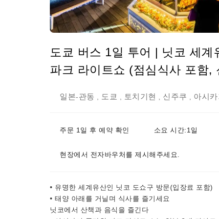
도쿄 버스 1일 투어 | 닛코 세
파크 라이트쇼 (점심식사 포함, 
일본
관동
도쿄
토치기현
신주쿠
아시카
-
,
,
,
,
주문 1일 후 예약 확인
소요 시간:1일
현장에서 전자바우처를 제시해주세요.
• 유명한 세계유산인 닛코 도쇼구 방문(입장료 포함)
• 태양 아래를 거닐며 식사를 즐기세요
닛코에서 산책과 음식을 즐긴다