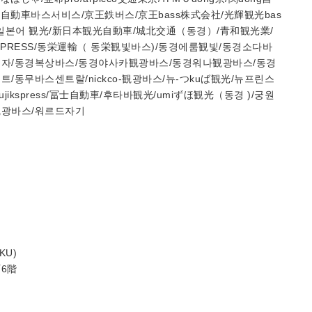
王自動車바스서비스/京王鉄버스/京王bass株式会社/光輝観光bas
iaring/일본어 観光/新日本観光自動車/城北交通（동경）/青和観光業/
XPRESS/동栄運輸（ 동栄観빛바스)/동경에룸観빛/동경소다바
센자/동경복상바스/동경야사카観광바스/동경워나観광바스/동경
/동무바스센트랄/nickco-観광바스/뉴-つkuば観光/뉴프린스
ikspress/冨士自動車/후타바観光/umiずほ観光（동경 )/궁원
観광바스/워르드자기
KU)
町6階