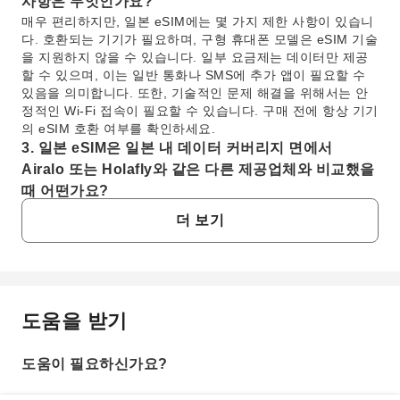
사항은 무엇인가요?
매우 편리하지만, 일본 eSIM에는 몇 가지 제한 사항이 있습니
다. 호환되는 기기가 필요하며, 구형 휴대폰 모델은 eSIM 기술
을 지원하지 않을 수 있습니다. 일부 요금제는 데이터만 제공
할 수 있으며, 이는 일반 통화나 SMS에 추가 앱이 필요할 수
있음을 의미합니다. 또한, 기술적인 문제 해결을 위해서는 안
정적인 Wi-Fi 접속이 필요할 수 있습니다. 구매 전에 항상 기기
의 eSIM 호환 여부를 확인하세요.
3. 일본 eSIM은 일본 내 데이터 커버리지 면에서
Airalo 또는 Holafly와 같은 다른 제공업체와 비교했을
때 어떤가요?
이 일본 eSIM은 일본 전역에서 높은 커버리지와 안정적인 4G
더 보기
인터넷 액세스로 유명한 현지 통신사 KDDI 네트워크를 활용합
니다. 끊김 없는 여행에 필수적인 데이터 안정성과 속도를 제
공합니다. 데이터 로밍 서비스는 CMHK에서 제공하여 강력한
연결성을 보장합니다. 제공업체를 비교할 때는 특정 요금제 세
부 정보, 데이터 허용량, 네트워크 안정성 및 고객 지원을 평가
도움을 받기
자주 묻는 질문
해야 합니다.
4. 여행객이 최적의 일본 eSIM 요금제를 선택할 때 고
려해야 할 기준은 무엇인가요?
도움이 필요하신가요?
1. 일본 여행 시 일본 eSIM 사용을 추천하시나요?
일본 eSIM을 선택할 때 여행객은 사용량에 맞는 데이터 허용
일본 eSIM은 여행객에게 상당한 편리함을 제공하며, 물리
량, 여행 기간과 일치하는 요금제 유효 기간, 그리고 현지 통신