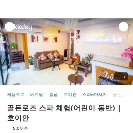
unread
notifications
7
처음으로
베트남
꽝남
호이안
스파&마사지
골든로즈 스파 체험(어린이 동반) | 호이안
골든로즈 스파 체험(어린이 동반) |
호이안
5.0
우수