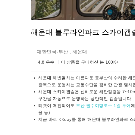
해운대 블루라인파크 스카이캡슐
대한민국
부산
해운대
-
,
4.8
우수
이 상품을 구매하신 분 100K+
해운대 해변열차는 아름다운 동부산의 수려한 해
왕복으로 운행하는 교통수단을 겸비한 관광 열차
해운대 스카이캡슐은 신비로운 해안절경을 7~10
구간을 자동으로 운행하는 낭만적인 캡슐입니다.
티켓이 매진되어도
부산 필수여행코스 1일 투어
에
을 등)
지금 바로 KKday를 통해 해운대 블루라인파크 스