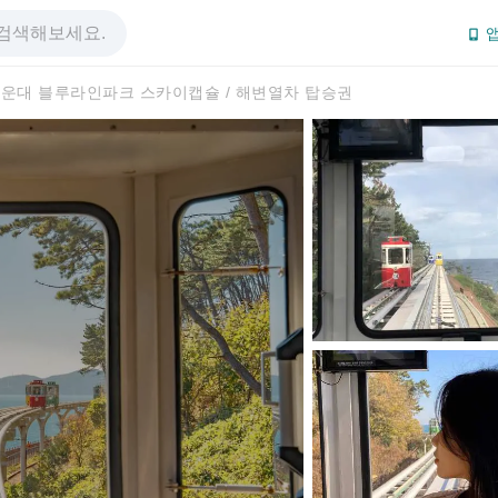
앱
운대 블루라인파크 스카이캡슐 / 해변열차 탑승권