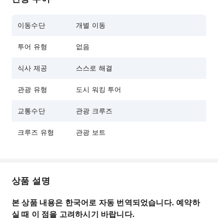
침사추이 부두에서 출발하는 고전적인 2층 크루즈
선박 "샤이닝 스타"와 "월드 스타"를 타고 빅토리
이동수단
개별 이동
아 항구 주변을 순항하며 심포니 오브 라이트의 야
경을 감상하세요.
투어 유형
없음
침사추이, 완차이, 센트럴을 지나면 해안선 양쪽에
늘어선 고층 빌딩과 불빛이 어우러진 웅장한 풍경
식사 제공
스스로 해결
을 감상할 수 있습니다.
관광 유형
도시 워킹 투어
야간 비행에서는 "심포니 오브 라이트" 레이저 조
명과 음악 쇼가 펼쳐지며, 홍콩 빅토리아 항구의 야
교통수단
관광 크루즈
경을 감상하는 탁월한 경험을 제공합니다.
크루즈 유형
관광 보트
상품 설명
본 상품 내용은 한국어로 자동 번역되었습니다. 예약하
실 때 이 점을 고려하시기 바랍니다.