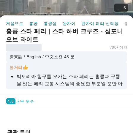
6
처음으로
홍콩
홍콩섬
완차이
완차이 페리 선착장
홍콩 스타 페리 | 스타 하버 크루즈 - 심포니 오브 라이트
홍콩 스타 페리 | 스타 하버 크루즈 - 심포니
오브 라이트
700+ 예약
廣東話 / English / 中文
소요 45 분
볼거리
빅토리아 항구를 오가는 스타 페리는 홍콩과 구룡
을 잇는 페리 교통 시스템의 중요한 부분일 뿐만 아
니라, 홍콩 방문객이라면 꼭 경험해야 할 경험이기
도 합니다. 내셔널 지오그래픽 트래블러는 빅토리
4.5
매우 우수
아 항구 양쪽을 운행하는 스타 페리 크루즈를 "죽
기 전에 꼭 봐야 할 50곳" 중 하나로 선정한 바 있습
니다. 스타 페리는 홍콩에서 가장 훌륭하고 저렴한
관광 투어 중 하나이기도 합니다.
관광 투어