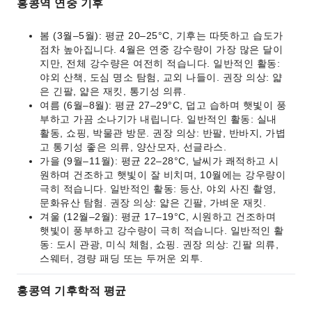
홍콩역 연중 기후
봄 (3월–5월): 평균 20–25°C, 기후는 따뜻하고 습도가
점차 높아집니다. 4월은 연중 강수량이 가장 많은 달이
지만, 전체 강수량은 여전히 적습니다. 일반적인 활동:
야외 산책, 도심 명소 탐험, 교외 나들이. 권장 의상: 얇
은 긴팔, 얇은 재킷, 통기성 의류.
여름 (6월–8월): 평균 27–29°C, 덥고 습하며 햇빛이 풍
부하고 가끔 소나기가 내립니다. 일반적인 활동: 실내
활동, 쇼핑, 박물관 방문. 권장 의상: 반팔, 반바지, 가볍
고 통기성 좋은 의류, 양산모자, 선글라스.
가을 (9월–11월): 평균 22–28°C, 날씨가 쾌적하고 시
원하며 건조하고 햇빛이 잘 비치며, 10월에는 강우량이
극히 적습니다. 일반적인 활동: 등산, 야외 사진 촬영,
문화유산 탐험. 권장 의상: 얇은 긴팔, 가벼운 재킷.
겨울 (12월–2월): 평균 17–19°C, 시원하고 건조하며
햇빛이 풍부하고 강수량이 극히 적습니다. 일반적인 활
동: 도시 관광, 미식 체험, 쇼핑. 권장 의상: 긴팔 의류,
스웨터, 경량 패딩 또는 두꺼운 외투.
홍콩역 기후학적 평균