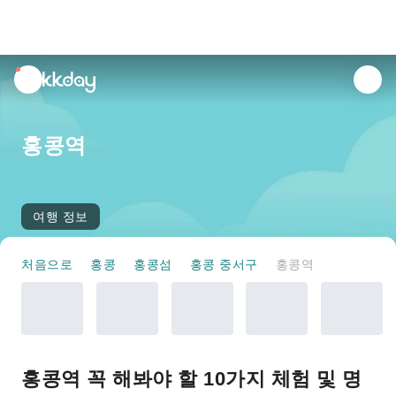
unread
notifications
홍콩역
여행 정보
처음으로
홍콩
홍콩섬
홍콩 중서구
홍콩역
홍콩역 꼭 해봐야 할 10가지 체험 및 명