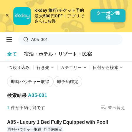
KKday 旅行/チケット予約
クーポン獲
最大500円OFF！アプリで
得
さらにお得
A05-001
全て
宿泊・ホテル・リゾート・民宿
絞り込み
行き先
カテゴリー
日付から検索
即時バウチャー取得
即予約確定
検索結果
A05-001
1
件が予約可能です
並べ替え
A05 - Luxury 1 Bed Fully Equipped with Pool!
即時バウチャー取得
即予約確定