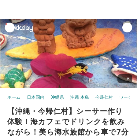
unread
notifications
6
ホーム
日本国内
沖縄県
沖縄 本島
今帰仁村
ワークシ
【沖縄・今帰仁村】シーサー作り
体験！海カフェでドリンクを飲み
ながら！美ら海水族館から車で7分