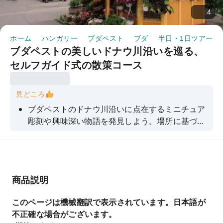
4
ホーム
ハンガリー
ブダペスト
ブダ
半日・1日ツアー
ブダペストの美しいドナウ川沿いを巡る、
セルフガイド式の散策コース
見どころ
ブダペストのドナウ川沿いに点在するミニチュア
彫刻や興味深い物語を発見しよう。場所に基づい
た謎解きや、謎めいた指示に従って、セルフガイ
ドゲームを楽しもう。
商品説明
このページは機械翻訳で表示されています。日本語が
不正確な場合がございます。