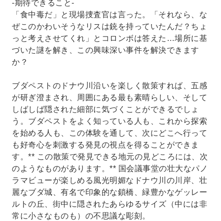
-期待できること-
「食中毒だ」と現場捜査官は言った。「それなら、な
ぜこのかわいそうなリスは銃を持っていたんだ？ちょ
っと考えさせてくれ」とコロンボは答えた…場所に基
づいた謎を解き、この興味深い事件を解決できます
か？
ブダペストのドナウ川沿いを楽しく散策すれば、五感
が研ぎ澄まされ、周囲にある最も素晴らしい、そして
しばしば隠された細部に気づくことができるでしょ
う。ブダペストをよく知っている人も、これから探索
を始める人も、この体験を通して、次にどこへ行って
も好奇心を刺激する発見の視点を得ることができま
す。** この散策で発見できる地元の見どころには、次
のようなものがあります。** 国会議事堂の壮大なパノ
ラマビューが楽しめる風光明媚なドナウ川の川岸、壮
麗なブダ城、有名で印象的な鎖橋、緑豊かなゲッレー
ルトの丘、街中に隠されたあらゆるサイズ（中には非
常に小さなものも）の不思議な彫刻。