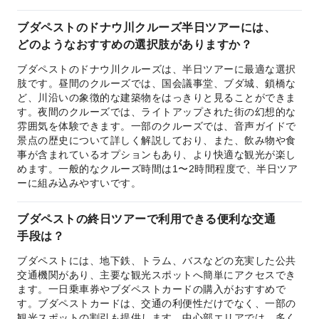
ブダペストのドナウ川クルーズ半日ツアーには、
どのようなおすすめの選択肢がありますか？
ブダペストのドナウ川クルーズは、半日ツアーに最適な選択
肢です。昼間のクルーズでは、国会議事堂、ブダ城、鎖橋な
ど、川沿いの象徴的な建築物をはっきりと見ることができま
す。夜間のクルーズでは、ライトアップされた街の幻想的な
雰囲気を体験できます。一部のクルーズでは、音声ガイドで
景点の歴史について詳しく解説しており、また、飲み物や食
事が含まれているオプションもあり、より快適な観光が楽し
めます。一般的なクルーズ時間は1〜2時間程度で、半日ツア
ーに組み込みやすいです。
ブダペストの終日ツアーで利用できる便利な交通
手段は？
ブダペストには、地下鉄、トラム、バスなどの充実した公共
交通機関があり、主要な観光スポットへ簡単にアクセスでき
ます。一日乗車券やブダペストカードの購入がおすすめで
す。ブダペストカードは、交通の利便性だけでなく、一部の
観光スポットの割引も提供します。中心部エリアでは、多く