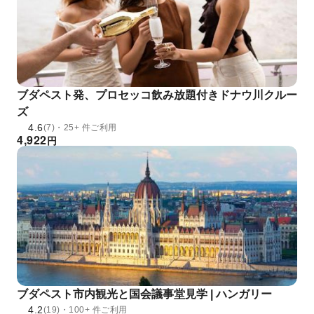
ブダペスト発、プロセッコ飲み放題付きドナウ川クルー
ズ
4.6
(7)・25+ 件ご利用
4,922
円
ブダペスト市内観光と国会議事堂見学 | ハンガリー
4.2
(19)・100+ 件ご利用