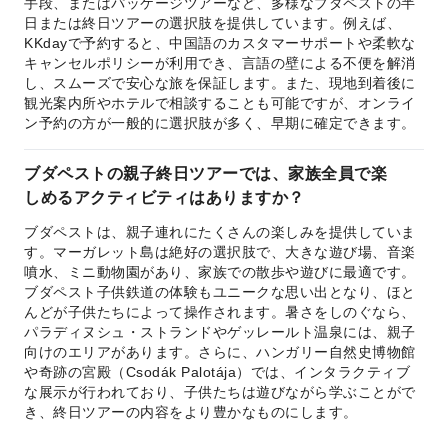
手段、またはパッケージツアーなど、多様なブダペストの半
日または終日ツアーの選択肢を提供しています。例えば、
KKdayで予約すると、中国語のカスタマーサポートや柔軟な
キャンセルポリシーが利用でき、言語の壁による不便を解消
し、スムーズで安心な旅を保証します。また、現地到着後に
観光案内所やホテルで相談することも可能ですが、オンライ
ン予約の方が一般的に選択肢が多く、早期に確定できます。
ブダペストの親子終日ツアーでは、家族全員で楽
しめるアクティビティはありますか？
ブダペストは、親子連れにたくさんの楽しみを提供していま
す。マーガレット島は絶好の選択肢で、大きな遊び場、音楽
噴水、ミニ動物園があり、家族での散歩や遊びに最適です。
ブダペスト子供鉄道の体験もユニークな思い出となり、ほと
んどが子供たちによって操作されます。暑さをしのぐなら、
パラディヌシュ・ストランドやゲッレールト温泉には、親子
向けのエリアがあります。さらに、ハンガリー自然史博物館
や奇跡の宮殿（Csodák Palotája）では、インタラクティブ
な展示が行われており、子供たちは遊びながら学ぶことがで
き、終日ツアーの内容をより豊かなものにします。