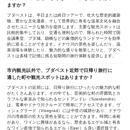
ますか？
ブダペストは、半日または終日ツアーで、壮大な歴史的建築
物、豊かな文化遺産、そして世界的に有名な温泉文化を融合
させたユニークな魅力を提供します。主要な観光スポットは
比較的集中しており、交通も便利なので、限られた時間で国
会議事堂、ブダ城、鎖橋などの象徴的なランドマークを効率
的に巡ることができます。ドナウ川の景色を楽しんだり、温
泉浴場を体験したり、魅力的な通りを散策したりと、ブダペ
ストは多様で記憶に残る短期間の旅行体験を提供します。
市内観光以外で、ブダペスト近郊で日帰り旅行に
適した町や観光スポットはありますか？
ブダペストの近郊には、日帰り旅行にぴったりの魅力的な町
がたくさんあります。その中でも、芸術的な村の雰囲気とカ
ラフルな家並みで知られるセントアンドレ（Szentendre）
は、電車やドナウ川クルーズで簡単にアクセスできます。ヴ
ィシェグラード（Visegrád）には中世の城跡があり、ドナウ
川の湾曲部の壮大な景色を望むことができます。時間に余裕
があり、ワインに興味があるなら、歴史あるエゲル城と有名
なワイン産地で知られるエゲル（Eger）も良い選択肢です。