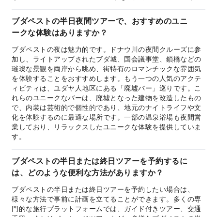
ブダペストの半日夜間ツアーで、おすすめのユニ
ークな体験はありますか？
ブダペストの夜は魅力的です。ドナウ川の夜間クルーズに参
加し、ライトアップされたブダ城、国会議事堂、鎖橋などの
璀璨な景観を両岸から眺め、街特有のロマンチックな雰囲気
を体験することをおすすめします。もう一つの人気のアクテ
ィビティは、ユダヤ人地区にある「廃墟バー」巡りです。こ
れらのユニークなバーは、廃墟となった建物を改造したもの
で、内装は芸術的で個性的であり、地元のナイトライフや文
化を体験するのに最適な場所です。一部の温泉浴場も夜間営
業しており、リラックスしたユニークな体験を提供していま
す。
ブダペストの半日または終日ツアーを予約するに
は、どのような便利な方法がありますか？
ブダペストの半日または終日ツアーを予約したい場合は、
様々な方法で事前に計画を立てることができます。多くの専
門的な旅行プラットフォームでは、ガイド付きツアー、交通