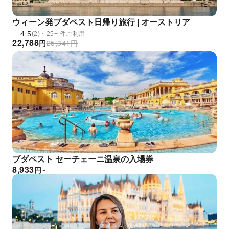
ウィーン発ブダペスト日帰り旅行 | オーストリア
4.5
(2)・25+ 件ご利用
22,788
円
25,341
円
ブダペスト セーチェーニ温泉の入場券
8,933
円
~