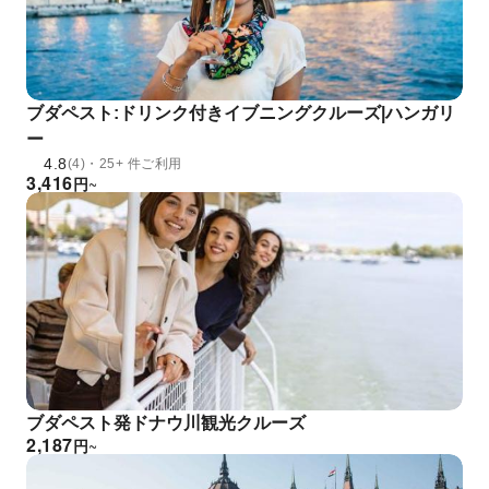
ブダペスト:ドリンク付きイブニングクルーズ|ハンガリ
ー
4.8
(4)・25+ 件ご利用
3,416
円
~
ブダペスト発ドナウ川観光クルーズ
2,187
円
~