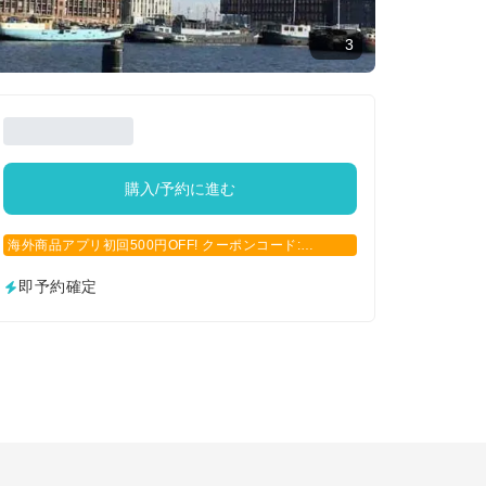
3
購入/予約に進む
海外商品アプリ初回500円OFF! クーポンコード:
APP500
即予約確定