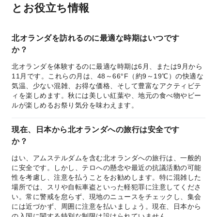
とお役立ち情報
北オランダを訪れるのに最適な時期はいつです
か？
北オランダを体験するのに最適な時期は6月、または9月から
11月です。これらの月は、48～66°F（約9～19℃）の快適な
気温、少ない混雑、お得な価格、そして豊富なアクティビテ
ィを楽しめます。秋には美しい紅葉や、地元の食べ物やビー
ルが楽しめるお祭り気分を味わえます。
現在、日本から北オランダへの旅行は安全です
か？
はい、アムステルダムを含む北オランダへの旅行は、一般的
に安全です。しかし、テロへの懸念や最近の抗議活動の可能
性を考慮し、注意を払うことをお勧めします。特に混雑した
場所では、スリや自転車盗といった軽犯罪に注意してくださ
い。常に警戒を怠らず、現地のニュースをチェックし、集会
には近づかず、周囲に注意を払いましょう。現在、日本から
の入国に関する特別な制限は設けられていません。