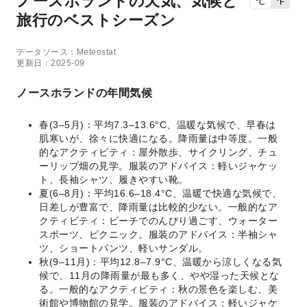
ノースホランドの天気、気候と
°C
°F
旅行のベストシーズン
データソース：Meteostat
更新日：2025-09
ノースホランドの年間気候
春(3–5月)：平均7.3–13.6°C、温暖な気候で、早春は
肌寒いが、徐々に快適になる。降雨量は中等度。一般
的なアクティビティ：屋外散歩、サイクリング、チュ
ーリップ畑の見学。服装のアドバイス：軽いジャケッ
ト、長袖シャツ、履きやすい靴。
夏(6–8月)：平均16.6–18.4°C、温暖で快適な気候で、
日差しが豊富で、降雨量は比較的少ない。一般的なア
クティビティ：ビーチでのんびり過ごす、ウォーター
スポーツ、ピクニック。服装のアドバイス：半袖シャ
ツ、ショートパンツ、軽いサンダル。
秋(9–11月)：平均12.8–7.9°C、温暖から涼しくなる気
候で、11月の降雨量が最も多く、やや湿った天候とな
る。一般的なアクティビティ：秋の景色を楽しむ、美
術館や博物館の見学。服装のアドバイス：軽いジャケ