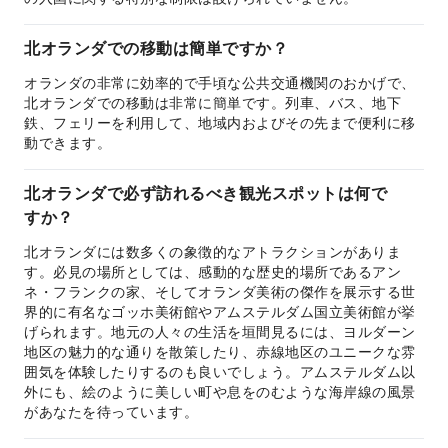
北オランダでの移動は簡単ですか？
オランダの非常に効率的で手頃な公共交通機関のおかげで、
北オランダでの移動は非常に簡単です。列車、バス、地下
鉄、フェリーを利用して、地域内およびその先まで便利に移
動できます。
北オランダで必ず訪れるべき観光スポットは何で
すか？
北オランダには数多くの象徴的なアトラクションがありま
す。必見の場所としては、感動的な歴史的場所であるアン
ネ・フランクの家、そしてオランダ美術の傑作を展示する世
界的に有名なゴッホ美術館やアムステルダム国立美術館が挙
げられます。地元の人々の生活を垣間見るには、ヨルダーン
地区の魅力的な通りを散策したり、赤線地区のユニークな雰
囲気を体験したりするのも良いでしょう。アムステルダム以
外にも、絵のように美しい町や息をのむような海岸線の風景
があなたを待っています。