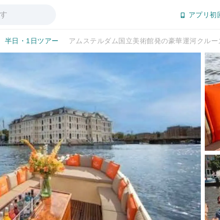
アプリ初
半日・1日ツアー
アムステルダム国立美術館発の豪華運河クルー