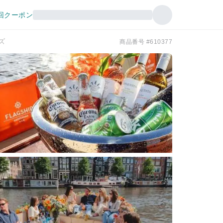
回クーポン
ズ
商品番号 #610377