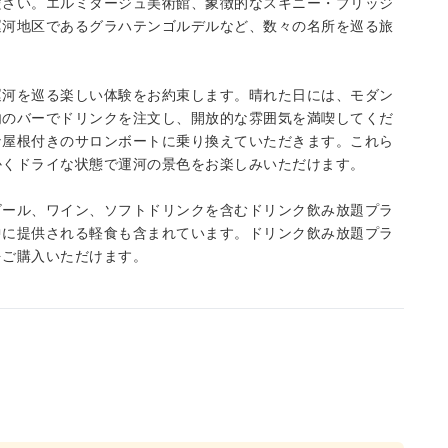
ださい。エルミタージュ美術館、象徴的なスキニー・ブリッジ
運河地区であるグラハテンゴルデルなど、数々の名所を巡る旅
運河を巡る楽しい体験をお約束します。晴れた日には、モダン
内のバーでドリンクを注文し、開放的な雰囲気を満喫してくだ
な屋根付きのサロンボートに乗り換えていただきます。これら
かくドライな状態で運河の景色をお楽しみいただけます。
ビール、ワイン、ソフトドリンクを含むドリンク飲み放題プラ
中に提供される軽食も含まれています。ドリンク飲み放題プラ
をご購入いただけます。