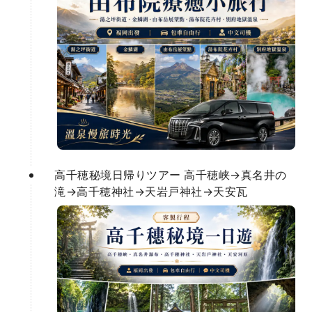
高千穂秘境日帰りツアー 高千穂峡→真名井の
滝→高千穂神社→天岩戸神社→天安瓦