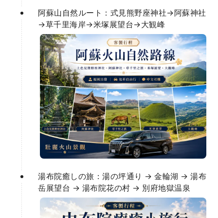
阿蘇山自然ルート：式見熊野座神社→阿蘇神社
→草千里海岸→米塚展望台→大観峰
湯布院癒しの旅：湯の坪通り → 金輪湖 → 湯布
岳展望台 → 湯布院花の村 → 別府地獄温泉