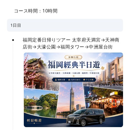
コース時間：10時間
1日目
福岡定番日帰りツアー 太宰府天満宮→天神商
店街→大濠公園→福岡タワー→中洲屋台街