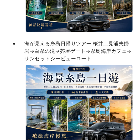
海が見える糸島日帰りツアー 桜井二見浦夫婦
岩→白糸の滝→芥屋ゲート→糸島海岸カフェ→
サンセットシービューロード