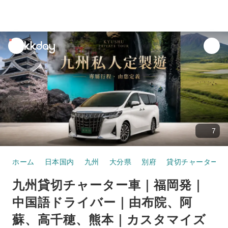
unread
notifications
7
ホーム
日本国内
九州
大分県
別府
貸切チャーター車
九州貸切チャーター車｜福岡発｜
中国語ドライバー｜由布院、阿
蘇、高千穂、熊本｜カスタマイズ