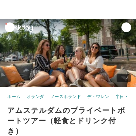
unread
notifications
4
ホーム
オランダ
ノースホランド
デ・ワレン
半日・1
アムステルダムのプライベートボ
ートツアー（軽食とドリンク付
き）