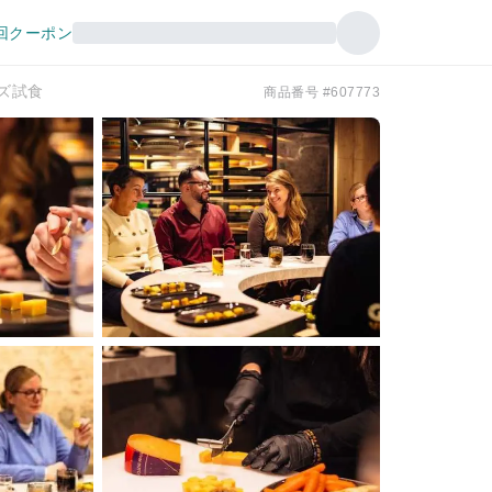
回クーポン
ズ試食
商品番号 #607773