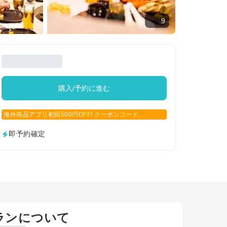
9
購入/予約に進む
海外商品アプリ初回500円OFF! クーポンコード:
APP500
即予約確定
ランについて